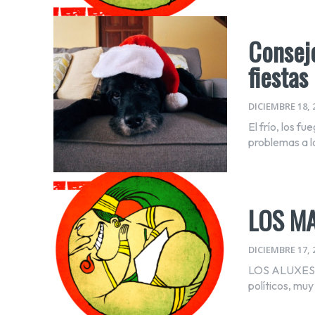
Consejo
fiesta
DICIEMBRE 18, 
El frío, los fu
problemas a lo
LOS M
DICIEMBRE 17, 
LOS ALUXES H
políticos, muy