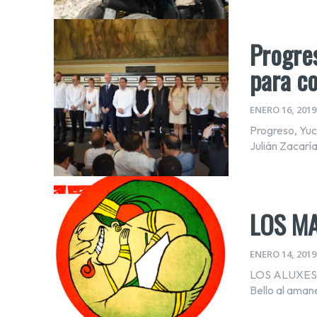
Progres
para co
ENERO 16, 2019
Progreso, Yuc
Julián Zacaría
LOS M
ENERO 14, 2019
LOS ALUXES H
Bello al amane