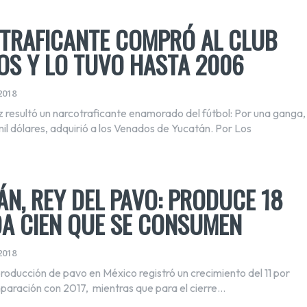
TRAFICANTE COMPRÓ AL CLUB
OS Y LO TUVO HASTA 2006
2018
z resultó un narcotraficante enamorado del fútbol: Por una ganga,
l dólares, adquirió a los Venados de Yucatán. Por Los
N, REY DEL PAVO: PRODUCE 18
DA CIEN QUE SE CONSUMEN
2018
producción de pavo en México registró un crecimiento del 11 por
paración con 2017, mientras que para el cierre...