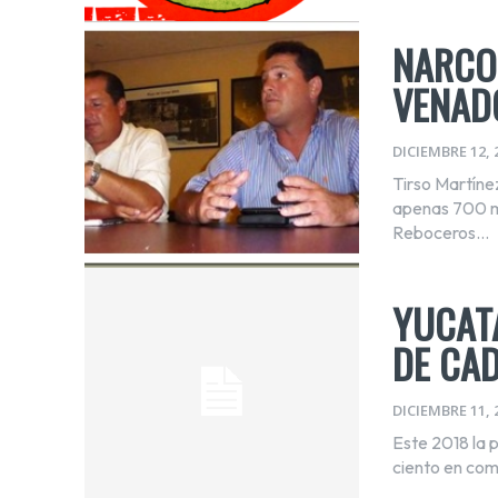
NARCO
VENAD
DICIEMBRE 12, 
Tirso Martíne
apenas 700 mi
Reboceros...
YUCATÁ
DE CA
DICIEMBRE 11, 
Este 2018 la 
ciento en com