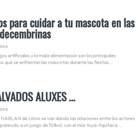
s para cuidar a tu mascota en las
s decembrinas
2018
egos artificiales y la mala alimentación son los principales
s que se enfrentan las mascotas durante las fiestas...
ALVADOS ALUXES …
2018
ABLAN de cómo se van dando las relaciones entre los actores
 parecido a un juego de fútbol, con el mía-tuya-tiquitaca....