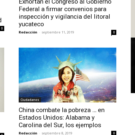
Exhortan el Congreso al Gobierno
Federal a firmar convenios para
inspección y vigilancia del litoral
d
yucateco
0
Redacción
-
septiembre 11, 2019
0
Ciudadanos
China combate la pobreza … en
Estados Unidos: Alabama y
Carolina del Sur, los ejemplos
o
Redacción
-
septiembre 8, 2019
0