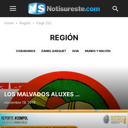
Home
Región
Page 252
REGIÓN
CIUDADANOS
DANIEL BARQUET
DIVA
MUNDO Y NACIÓN
POLÍTICA
REGIÓN
UNIVERSITAS
LOS MALVADOS ALUXES …
noviembre 19, 2018