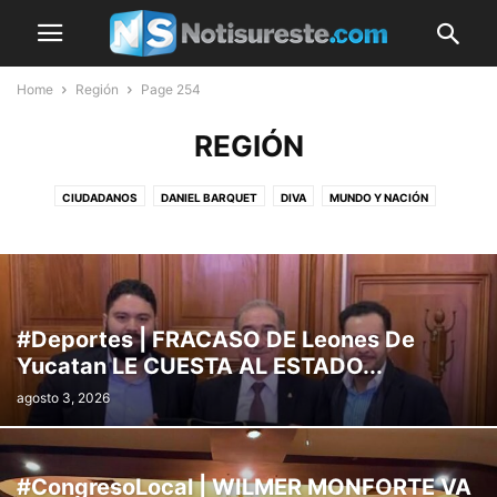
Home
Región
Page 254
REGIÓN
CIUDADANOS
DANIEL BARQUET
DIVA
MUNDO Y NACIÓN
POLÍTICA
REGIÓN
UNIVERSITAS
#Deportes | FRACASO DE Leones De
Yucatan LE CUESTA AL ESTADO...
agosto 3, 2026
#CongresoLocal | WILMER MONFORTE VA