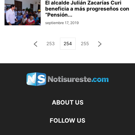
El alcalde Julián Zacarías Curi
beneficia a más progreseños con
“Pensión...
septiembre 17, 2019
253
254
255
ABOUT US
FOLLOW US