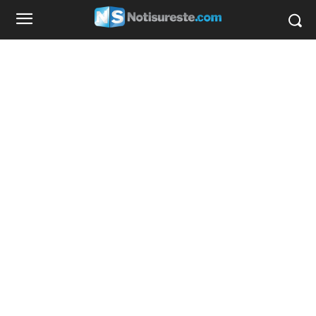
favorecedor que unos jeans holgados de las
rodillas o pompis.
3. Cuando no sepas qué zapatos usar, opta por
tacones color nude.