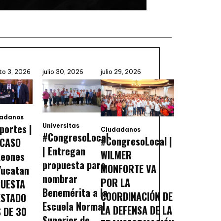
to 3, 2026
julio 30, 2026
julio 29, 2026
adanos
portes |
Universitas
Ciudadanos
#CongresoLocal
#CongresoLocal |
CASO
| Entregan
WILMER
Leones
propuesta para
MONFORTE VA
Yucatan
nombrar
POR LA
CUESTA
Benemérita a la
COORDINACIÓN DE
ESTADO
Escuela Normal
LA DEFENSA DE LA
 DE 30
Superior de