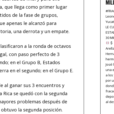
MIL
a, que llega como primer lugar
#FRA
idos de la fase de grupos,
Leon
Yuca
que apenas le alcanzó para
LE C
toria, una derrota y un empate.
ESTA
30 M
asificaron a la ronda de octavos
Arell
egal, con paso perfecto de 3
Hern
herm
undo; en el Grupo B, Estados
José 
una e
terra en el segundo; en el Grupo E.
a los
por u
 al ganar sus 3 encuentros y
dond
frac
ta Rica se quedó con la segunda
depor
n mayores problemas después de
al de
 obtuvo la segunda posición.