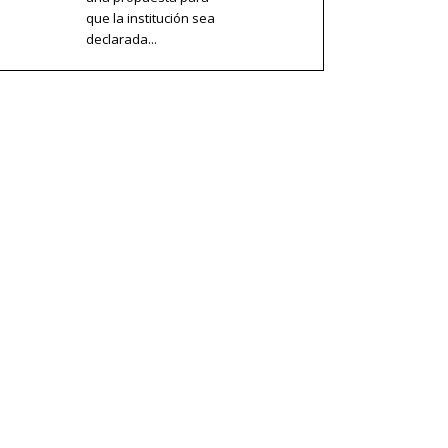
que la institución sea
declarada...
ribe ⟶