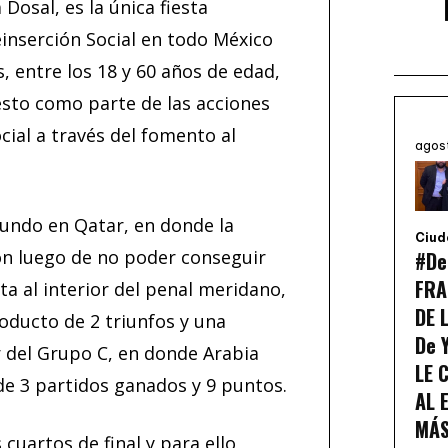
Dosal, es la única fiesta
einserción Social en todo México
, entre los 18 y 60 años de edad,
esto como parte de las acciones
ial a través del fomento al
agos
Mundo en Qatar, en donde la
Ciud
ón luego de no poder conseguir
#De
FRA
sta al interior del penal meridano,
DE 
oducto de 2 triunfos y una
De 
r del Grupo C, en donde Arabia
LE 
de 3 partidos ganados y 9 puntos.
AL 
MÁS
 cuartos de final y para ello