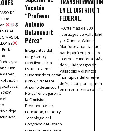
TRANSFORMACIÓN
LONES
Yucatán
EN EL DISTRITO 1
CASO DE
“Profesor
FEDERAL.
es De
Antonio
tan
- Ante más de 500
Betancourt
UESTA AL
liderazgos de Valladolid
DO MÁS DE
Pérez”
y el Oriente, Wilmer
ILLONES
Monforte anuncia que
- Erick
Integrantes del
participará en proceso
ano
magisterio y
interno de morena. Más
ández y su
directivos de la
de 500 liderazgos de
ano Juan
Escuela Normal
Valladolid y distintos
le deben
Superior de Yucatán
municipios del oriente
xplicación
(ENSY) “Profesor
de Yucatán participaron
 yucatecos
Antonio Betancourt
en un encuentro con el...
n 2026
Pérez” entregaron a
e el
la Comisión
aso
Permanente de
tivo deja
Educación, Ciencia y
scubierto...
Tecnología del
Congreso del Estado
una propuesta para