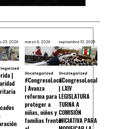
o 23, 2026
marzo 6, 2026
septiembre 10, 2025
tegorized
rida |
Uncategorized
Uncategorized
#CongresoLocal
#CongresoLocal
uridad
| Avanza
| LXIV
ritaria
reforma para
LEGISLATURA
proteger a
TURNA A
cados
niñas, niños y
COMISIÓN
s
familias frente
INICIATIVA PARA
aración
al
MODIFICAR LA