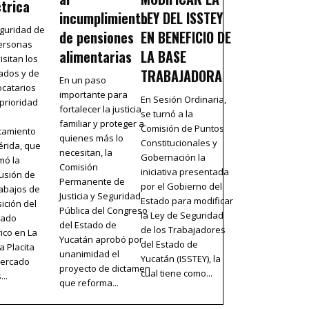
ctrica
incumplimiento
LEY DEL ISSTEY
guridad de
de pensiones
EN BENEFICIO DE
personas
alimentarias
LA BASE
isitan los
TRABAJADORA
ados y de
En un paso
ocatarios
importante para
En Sesión Ordinaria,
 prioridad
fortalecer la justicia
se turnó a la
familiar y proteger a
Comisión de Puntos
tamiento
quienes más lo
Constitucionales y
rida, que
necesitan, la
Gobernación la
mó la
Comisión
iniciativa presentada
usión de
Permanente de
por el Gobierno del
rabajos de
Justicia y Seguridad
Estado para modificar
ición del
Pública del Congreso
la Ley de Seguridad
eado
del Estado de
de los Trabajadores
rico en La
Yucatán aprobó por
del Estado de
 Placita
unanimidad el
Yucatán (ISSTEY), la
Mercado
proyecto de dictamen
cual tiene como...
..
que reforma...