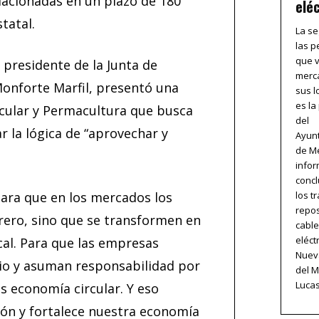
lacionadas en un plazo de 180
elé
tatal.
La se
las 
que v
 presidente de la Junta de
merc
Monforte Marfil, presentó una
sus l
es la
ircular y Permacultura que busca
del
ar la lógica de “aprovechar y
Ayun
de Mé
infor
concl
los t
ara que en los mercados los
repos
rero, sino que se transformen en
cabl
eléct
cal. Para que las empresas
Nueva
cio y asuman responsabilidad por
del 
Lucas.
s economía circular. Y eso
ón y fortalece nuestra economía