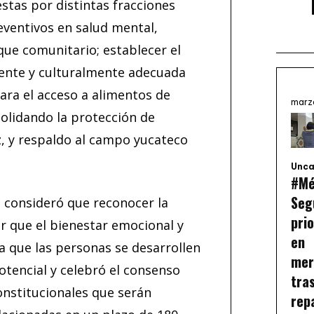
stas por distintas fracciones
reventivos en salud mental,
que comunitario; establecer el
iente y culturalmente adecuada
ara el acceso a alimentos de
marz
solidando la protección de
z, y respaldo al campo yucateco
Unca
#Mé
Seg
, consideró que reconocer la
prio
r que el bienestar emocional y
en
a que las personas se desarrollen
mer
tencial y celebró el consenso
tra
onstitucionales que serán
rep