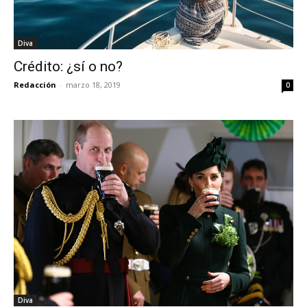
Diva
Crédito: ¿sí o no?
Redacción
-
marzo 18, 2019
0
Diva