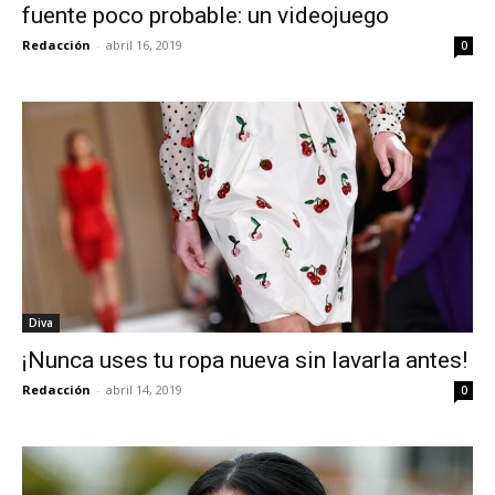
fuente poco probable: un videojuego
Redacción
-
abril 16, 2019
0
Diva
¡Nunca uses tu ropa nueva sin lavarla antes!
Redacción
-
abril 14, 2019
0